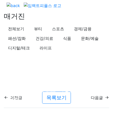
매거진
전체보기
뷰티
스포츠
경제/금융
패션/잡화
건강/의료
식품
문화/예술
디지털/테크
라이프
뷰티
신중년의 기능성 화장품 이용은?
작성일시
21.11.01 (월) 12:33
조회수
226,245
목록보기
이전글
다음글
공유