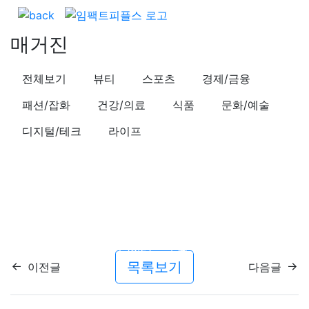
매거진
전체보기
뷰티
스포츠
경제/금융
패션/잡화
건강/의료
식품
문화/예술
디지털/테크
라이프
패션/잡화
멋쟁이 신중년의 패션잡화 트렌드는?
작성일시
21.11.24 (수) 13:21
조회수
29,753
공유
목록보기
이전글
다음글