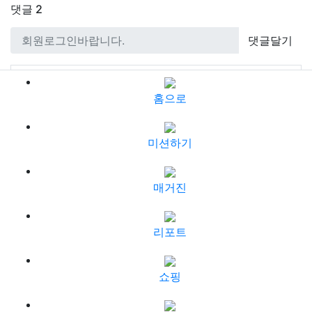
댓글
2
댓글달기
jpy8450
좋아요
홈으로
2년전
수정취소
댓글수정
미션하기
좋아요
매거진
3년전
리포트
수정취소
댓글수정
쇼핑