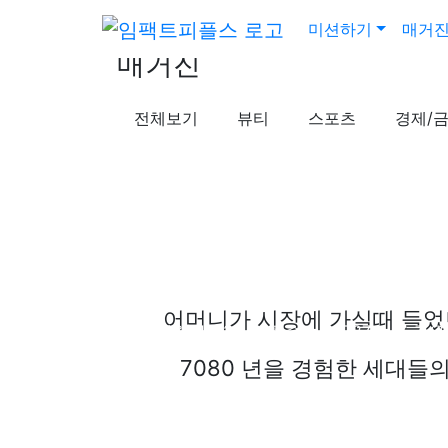
미션하기
매거
매거진
전체보기
뷰티
스포츠
경제/
라이프
마트갈 때 에코백(장바구니) 가지고 가시나요?
어머니가 시장에 가실때 들었
작성일시
21.12.06 (월) 11:12
조회수
31,727
공유
7080 년을 경험한 세대