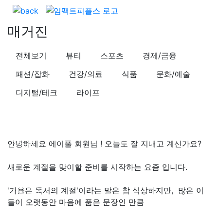
매거진
전체보기
뷰티
스포츠
경제/금융
패션/잡화
건강/의료
식품
문화/예술
디지털/테크
라이프
라이프
안녕하세요 에이풀 회원님 ! 오늘도 잘 지내고 계신가요?
읽고싶은데 절판된 책이 있으시다면 주목 !
새로운 계절을 맞이할 준비를 시작하는 요즘 입니다.
작성일시
23.08.22 (화) 16:00
조회수
19,080
'가을은 독서의 계절'이라는 말은 참 식상하지만, 많은 이
공유
들이 오랫동안 마음에 품은 문장인 만큼