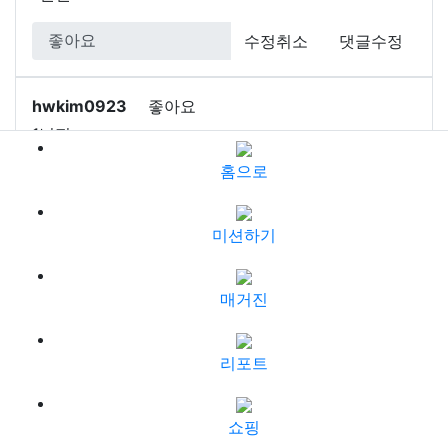
수정취소
댓글수정
hwkim0923
좋아요
1년전
홈으로
수정취소
댓글수정
미션하기
yakwon2k
정보 감사합니다
1년전
매거진
수정취소
댓글수정
리포트
Previous
Next
1
2
3
4
5
6
쇼핑