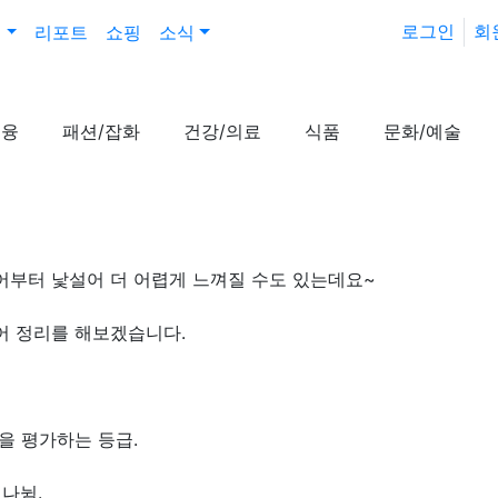
로그인
회
진
리포트
쇼핑
소식
금융
패션/잡화
건강/의료
식품
문화/예술
부터 낯설어 더 어렵게 느껴질 수도 있는데요~
어 정리를 해보겠습니다.
유
을 평가하는 등급.
 나뉨.