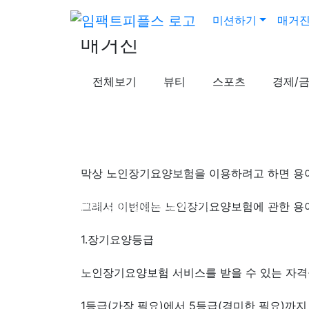
미션하기
매거
매거진
전체보기
뷰티
스포츠
경제/
막상 노인장기요양보험을 이용하려고 하면 용어
건강/의료
장기요양보험 관련 용어 정리해 볼까요?!
그래서 이번에는 노인장기요양보험에 관한 용
작성일시
24.11.25 (월) 10:39
조회수
13,377
공
1.장기요양등급
노인장기요양보험 서비스를 받을 수 있는 자격
1등급(가장 필요)에서 5등급(경미한 필요)까지