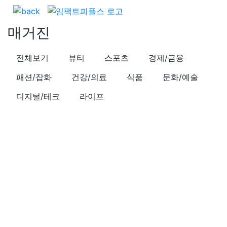
매거진
전체보기
뷰티
스포츠
경제/금융
패션/잡화
건강/의료
식품
문화/예술
디지털/테크
라이프
건강/의료
여름철 탈모 관리법
작성일시
21.08.31 (화) 11:20
조회수
27,441
공유