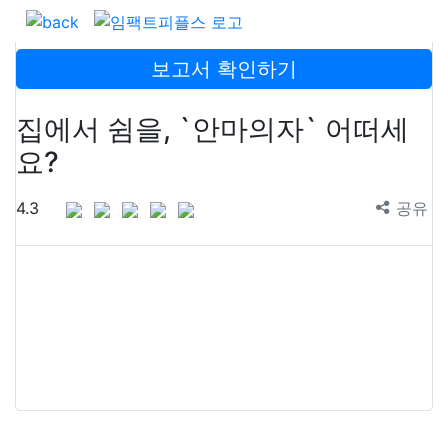
보고서 확인하기
집에서 쉼을, `안마의자` 어떠세
요?
4.3
공유