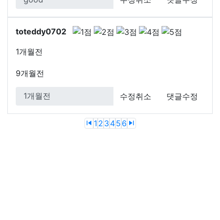
toteddy0702
1개월전
9개월전
수정취소
댓글수정
Previous
Next
1
2
3
4
5
6