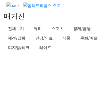
매거진
전체보기
뷰티
스포츠
경제/금융
패션/잡화
건강/의료
식품
문화/예술
디지털/테크
라이프
스포츠
아침운동? 저녁운동? 그것이 문제로다
작성일시
21.08.31 (화) 11:37
조회수
28,229
공유