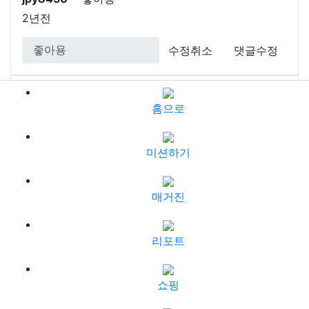
2년전
수정취소
댓글수정
somew9814
짱.
홈으로
3년전
수정취소
댓글수정
미션하기
ysh060523
저녁운동
매거진
3년전
리포트
수정취소
댓글수정
쇼핑