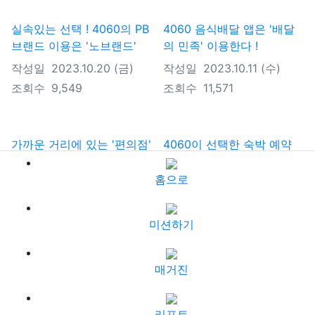
실속있는 선택 ! 4060의 PB
4060 음식배달 앱은 '배달
브랜드 이용은 '노브랜드'
의 민족' 이용한다 !
작성일
2023.10.20 (금)
작성일
2023.10.11 (수)
조회수
9,549
조회수
11,571
가까운 거리에 있는 '편의점'
4060이 선택한 숙박 예약
어느 곳 방문하세요?
앱 '야놀자' 어떠세요?
홈으로
작성일
2023.10.04 (수)
작성일
2023.09.20 (수)
조회수
9,768
조회수
9,672
미션하기
Previous
Next
1
2
3
4
5
6
매거진
리포트