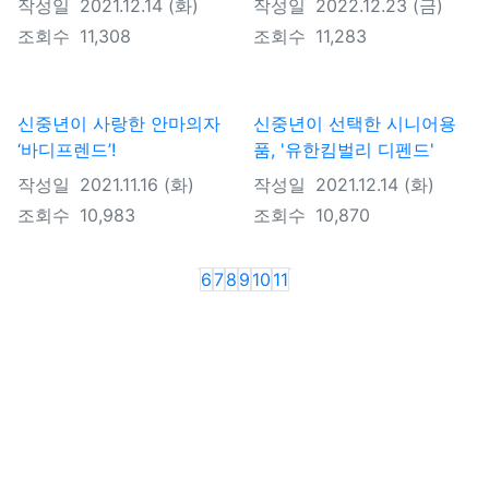
작성일
2021.12.14 (화)
작성일
2022.12.23 (금)
조회수
11,308
조회수
11,283
신중년이 사랑한 안마의자
신중년이 선택한 시니어용
‘바디프렌드’!
품, '유한킴벌리 디펜드'
작성일
2021.11.16 (화)
작성일
2021.12.14 (화)
조회수
10,983
조회수
10,870
Previous
Next
6
7
8
9
10
11