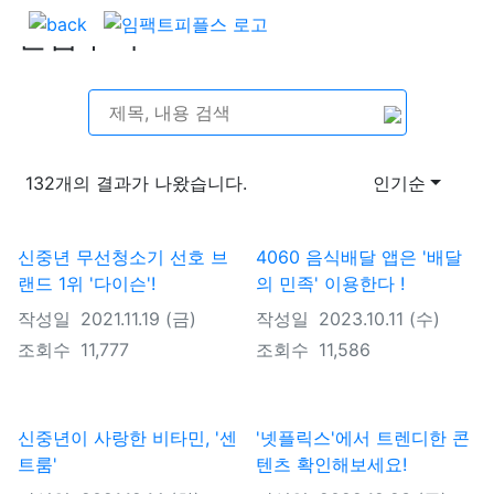
별점주기
132개
의 결과가 나왔습니다.
인기순
신중년 무선청소기 선호 브
4060 음식배달 앱은 '배달
랜드 1위 '다이슨'!
의 민족' 이용한다 !
작성일
2021.11.19 (금)
작성일
2023.10.11 (수)
조회수
11,777
조회수
11,586
신중년이 사랑한 비타민, '센
'넷플릭스'에서 트렌디한 콘
트룸'
텐츠 확인해보세요!